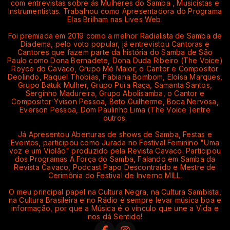
com entrevistas sobre ás Mulheres do Samba , Musicistas e
Instrumentistas. Trabalhou como Apresentadora do Programa
Elas Brilham nas Lives Web.
Foi premiada em 2019 como a melhor Radialista de Samba de
Diadema, pelo voto popular, já entrevistou Cantoras e
Cantores que fazem parte da história do Samba de São
Paulo como Dona Bernadete, Dona Duda Ribeiro (The Voice)
Royce do Cavaco, Grupo Mé Maior, o Cantor e Compositor
Deolindo, Raquel Thobias, Fabiana Bombom, Eloísa Marques,
Grupo Batuk Mulher, Grupo Pura Raça, Samanta Santos,
Serginho Madureira, Grupo Abolisamba, o Cantor e
Compositor Yvison Pessoa, Beto Guilherme, Boca Nervosa,
Everson Pessoa, Dom Paulinho Lima (The Voice )entre
outros.
Já Apresentou Aberturas de shows de Samba, Festas e
Eventos, participou como Jurada no Festival Feminino "Uma
voz e um Violão" produzido pela Revista Cavaco. Participou
dos Programas A Força do Samba, Falando em Samba da
Revista Cavaco, Podcast Papo Descontraído e Mestre de
Cerimônia do Festival de Inverno MILL.
O meu principal papel na Cultura Negra, na Cultura Sambista,
na Cultura Brasileira e no Rádio é sempre levar música boa e
informação, por que a Música é o vínculo que une a Vida e
nos dá Sentido!