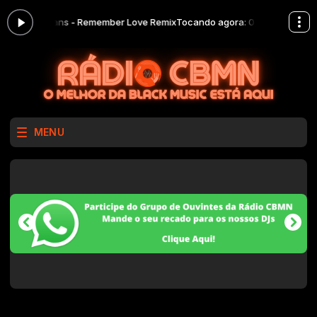
.Adriana Evans - Remember Love Remix
Tocando agora: 03.Adriana Evan
MENU