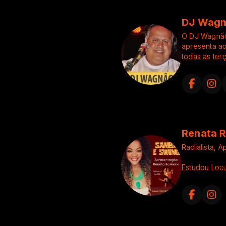
DJ Wag
O DJ Wagnão 
apresenta aq
todas as terç
tocando mui
e 
Renata 
Radialista, 
Estudou Locu
Fotografia .
Função Princ
Trabalha at
Produtor Ku