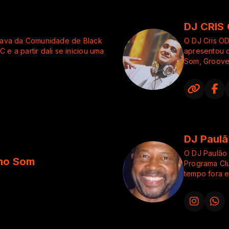
DJ CRIS
ipava da Comunidade de Black
O DJ Cris O
e a partir dali se iniciou uma
apresentou 
Som, Groove
programas B
its desde 2016 juntamente
programa Cl
zendo o melhor da Black
BMC.
Faz parte d
almente proprietário da
sobre o mun
dente do Bahamas Hotel Club -
alguns baile
DJ Paulã
vídeos, tira
baile que el
O DJ Paulão 
ino Som
Programa Cl
Comecou toc
tempo fora e
festas de rua
com muita al
Madalena e n
Sampagodean
eventos com
partir das 1
De Samba Ro
sábad
Na Leste Sam