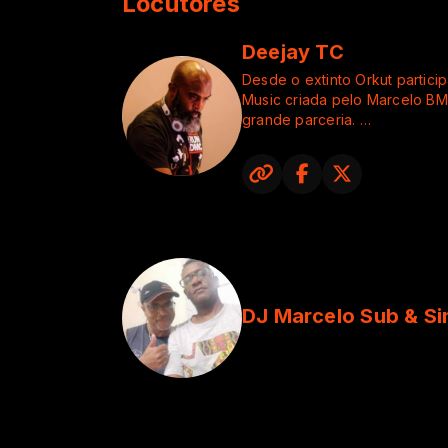
Locutores
Deejay TC
Desde o extinto Orkut partic
Music criada pelo Marcelo BMC 
grande parceria.
Apresenta o Programa Black H
com o Dj Cris ODS sempre tra
Music atual.
Atua como Dj desde 1988, atu
Deejaytc Produções e Dj resi
SP.
DJ Marcelo Sub & S