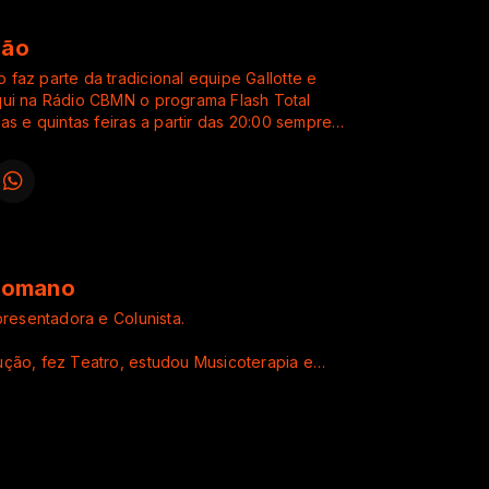
não
faz parte da tradicional equipe Gallotte e
ui na Rádio CBMN o programa Flash Total
as e quintas feiras a partir das 20:00 sempre
to Flash Back, Old School, Charme, Samba Rock
aquelas melodias da hora no quadro Falando de Amor.
Romano
Apresentadora e Colunista.
ção, fez Teatro, estudou Musicoterapia e
ipal : Radialista-Locutora
ualmente com a Produtora Luart Produções
t Mendes Produções